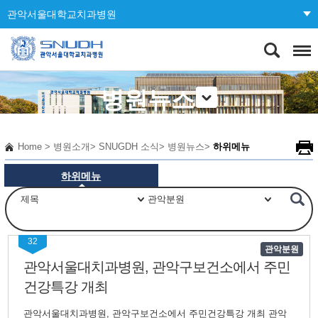
관악서울대학교치과병원
병원뉴스
Home
>
병원소개
>
SNUGDH 소식
>
병원뉴스
>
하위메뉴
하위메뉴
32
관악분원
관악서울대치과병원, 관악구보건소에서 주민
건강특강 개최
관악서울대치과병원, 관악구보건소에서 주민건강특강 개최 관악