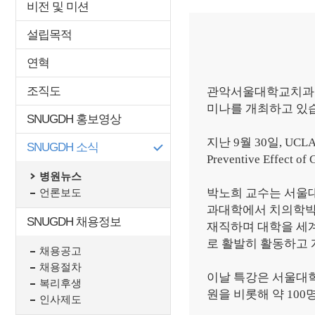
비전 및 미션
설립목적
연혁
조직도
관악서울대학교치과병
미나를 개최하고 있
SNUGDH 홍보영상
지난
9
월
30
일
, UCL
SNUGDH 소식
Preventive Effect o
병원뉴스
박노희 교수는 서울
언론보도
과대학에서 치의학박
SNUGDH 채용정보
재직하며 대학을 세
로 활발히 활동하고
채용공고
채용절차
이날 특강은 서울대
복리후생
원을 비롯해 약
100
인사제도