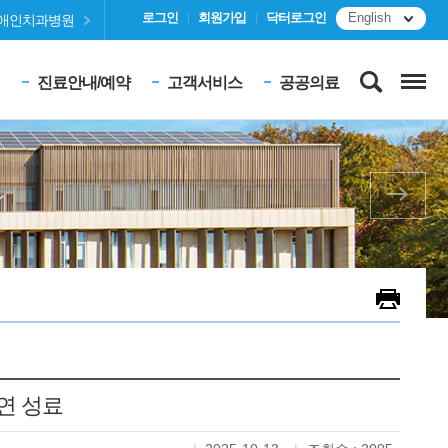
로그인
회원가입
닥터로그인
English
애인치과병원
진료안내/예약
고객서비스
공공의료
연 성료