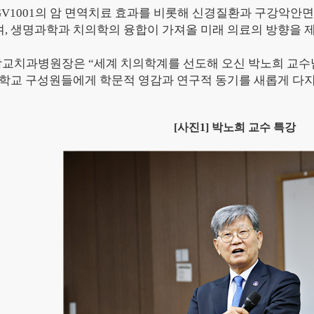
GV1001
의 암 면역치료 효과를 비롯해 신경질환과 구강악안면
며
,
생명과학과 치의학의 융합이 가져올 미래 의료의 방향을
학교치과병원장은
“
세계 치의학계를 선도해 오신 박노희 교수
학교 구성원들에게 학문적 영감과 연구적 동기를 새롭게 다
[
사진
1]
박노희 교수 특강