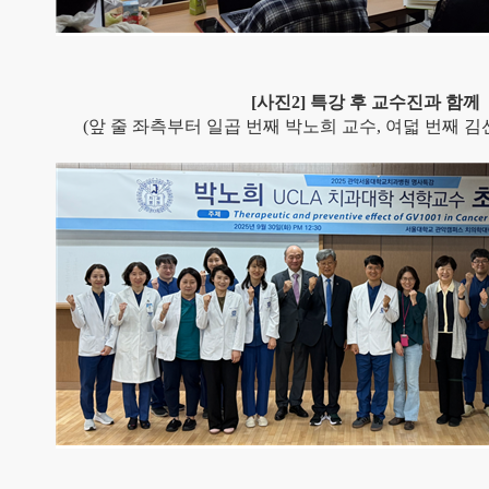
[
사진
2]
특강 후 교수진과 함께
(
앞 줄 좌측부터 일곱 번째 박노희 교수
,
여덟 번째 