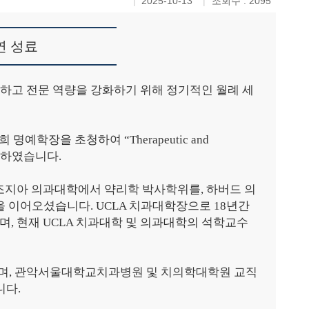
2025-10-13
조회수 : 2095
연 성료
고 전문 역량을 강화하기 위해 정기적인 월례 세
희 명예학장을 초청하여
“Therapeutic and
최하였습니다
.
조지아 의과대학에서 약리학 박사학위를
,
하버드 의
을 이어오셨습니다
. UCLA
치과대학장으로
18
년간
으며
,
현재
UCLA
치과대학 및 의과대학의 석학교수
며
,
관악서울대학교치과병원 및 치의학대학원 교직
니다
.