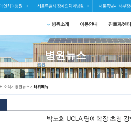
장애인치과병원
서울특별시 장애인치과병원
서울특별시 서부장
병원소개
이용안내
진료과/센터
병원뉴스
DH 소식
>
병원뉴스
>
하위메뉴
박노희 UCLA 명예학장 초청 강