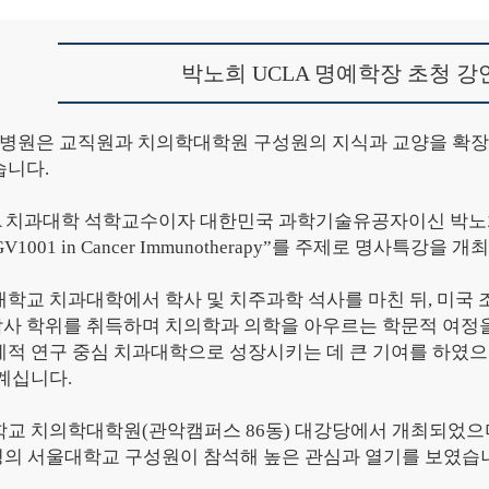
박노희
UCLA
명예학장 초청 강
원은 교직원과 치의학대학원 구성원의 지식과 교양을 확장하
습니다
.
A
치과대학 석학교수이자 대한민국 과학기술유공자이신 박노
f GV1001 in Cancer Immunotherapy”
를 주제로 명사특강을 개
대학교 치과대학에서 학사 및 치주과학 석사를 마친 뒤
,
미국 
사 학위를 취득하며 치의학과 의학을 아우르는 학문적 여정
계적 연구 중심 치과대학으로 성장시키는 데 큰 기여를 하였
 계십니다
.
학교 치의학대학원
(
관악캠퍼스
86
동
)
대강당에서 개최되었으
명의 서울대학교 구성원이 참석해 높은 관심과 열기를 보였습