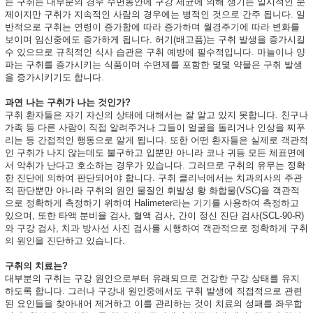
는 구취는 대부분의 경우 수면동안에 구강 세균에 의해 생기는 일시적인 문
제이지만 구취가 지속적인 사람의 경우에는 병적인 것으로 간주 됩니다. 일
반적으로 구취는 연령이 증가함에 따라 증가하며 월경주기에 따라 변화를
보이며 임신중에도 증가하게 됩니다. 허기(배고픔)는 구취 발생을 증가시킬
수 있으므로 규칙적인 식사 습관은 구취 예방에 필수적입니다. 마늘이나 양
파는 구취를 증가시키는 식품이며 수면제를 포함한 몇몇 약물은 구취 발생
을 증가시키기도 합니다.
과연 나는 구취가 나는 것인가?
구취 환자들은 자기 자신의 상태에 대해서는 잘 알고 있지 못합니다. 친구나
가족 등 다른 사람이 직접 알려주거나 그들이 얼굴을 돌리거나 인상을 찌푸
리는 등 간접적인 행동으로 알게 됩니다. 또한 어떤 환자들은 실제로 객관적
인 구취가 나지 않는데도 불구하고 입뿐만 아니라 코나 귀등 모든 체표면에
서 악취가 난다고 호소하는 경우가 있습니다. 그러므로 구취의 유무는 정확
한 진단에 의하여 판단되어야 합니다. 구취 클리닉에서는 치과의사의 주관
적 판단뿐만 아니라 구취의 원인 물질인 휘발성 황 화합물(VSC)을 객관적
으로 정확하게 측정하기 위하여 Halimeter라는 기기를 사용하여 측정하고
있으며, 또한 타액 분비율 검사, 혈액 검사, 간이 정신 진단 검사(SCL-90-R)
와 구강 검사, 치과 방사선 사진 검사를 시행하여 객관적으로 정확하게 구취
의 원인을 진단하고 있습니다.
구취의 치료는?
대부분의 구취는 구강 원인으로부터 유래되므로 건강한 구강 상태를 유지
하도록 합니다. 그러나 구강내 원인중에서도 구취 발생에 직접적으로 관련
된 요인들을 찾아내어 제거하고 이를 관리하는 것이 치료의 성패를 좌우합