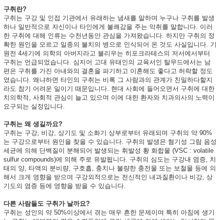
구취란?
구취는 구강 및 인접 기관에서 유래하는 냄새를 말하며 누구나 구취를 발생
하나 일반적으로 자신이나 타인에게 불쾌감을 주는 악취를 말합니다. 이러
한 구취에 대해 인류는 수천년동안 관심을 가져왔습니다. 하지만 구취의 정
확한 원인을 모르고 일종의 불치의 병으로 인식되어 온 것도 사실입니다. 기
원전 4세기에 의학의 아버지라고 불리우는 히포크라테스의 저서에서부터
구취는 언급되었습니다. 심지어 고대 유태인의 교육서인 탈무드에서는 남
편은 구취를 가진 아내와의 결혼을 파기하고 이혼해도 좋다고 허락할 정도
였습니다. 왜냐하면 타인의 구취는 비록 그 사람과의 관계가 친밀하다할지
라도 참기 어려운 일이기 때문입니다. 현대 사회에 들어오면서 구취에 대한
치의학적, 사회적 관심이 늘고 있으며 이에 대한 환자와 치과의사의 노력이
요구되는 실정입니다.
구취는 왜 생길까요?
구취는 구강, 비강, 상기도 및 소화기 상부로부터 유래되며 구취의 약 90%
는 구강으로부터 원인을 찾을 수 있습니다. 구취의 발생은 혐기성 그람 음성
세균에 의해 단백질이 분해되어 발생되는 휘발성 황 화합물 (VSC : volatile
sulfur compounds)에 의해 주로 유발됩니다. 구취의 심도는 구강내 염증, 치
태의 양, 타액의 분비량, 구호흡, 충치나 불량한 충전물 또는 보철물 등에 의
해서 크게 영향을 받으며 구강외적으로는 전신적인 내과질환이나 비강, 상
기도의 염증 등에 영향을 받을 수 있습니다.
다른 사람들도 구취가 날까요?
구취는 성인의 약 50%이상에서 겪는 매우 흔한 문제이며 특히 아침에 생기