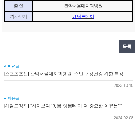
출 연
관악서울대치과병원
기사보기
덴탈투데이
목록
이전글
[스포츠조선] 관악서울대치과병원, 주민 구강건강 위한 특강 열어
2023-10-10
다음글
[헤럴드경제] "치아보다 '잇몸·잇몸뼈'가 더 중요한 이유는?"
2024-02-08