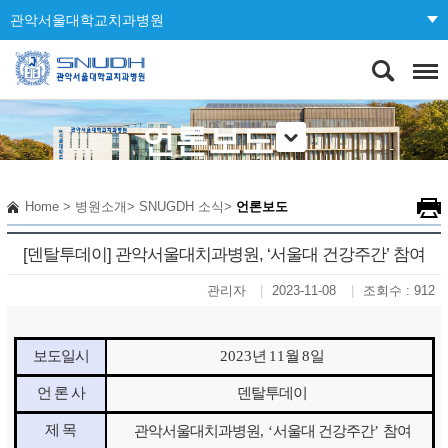
관악서울대학교치과병원
언론보도
Home
>
병원소개
>
SNUGDH 소식
>
언론보도
[덴탈투데이] 관악서울대치과병원, ‘서울대 건강주간’ 참여
관리자
2023-11-08
조회수 : 912
보도일시
2023
년
11
월
8
일
언 론 사
덴탈투데이
제 목
관악서울대치과병원
, ‘
서울대 건강주간
’
참여